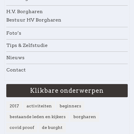
H.V. Borgharen
Bestuur HV Borgharen
Foto’s
Tips & Zelfstudie
Nieuws
Contact
Klikbare onderwerpen
2017
activiteiten
beginners
bestaande leden en kijkers
borgharen
covid proof
de burght