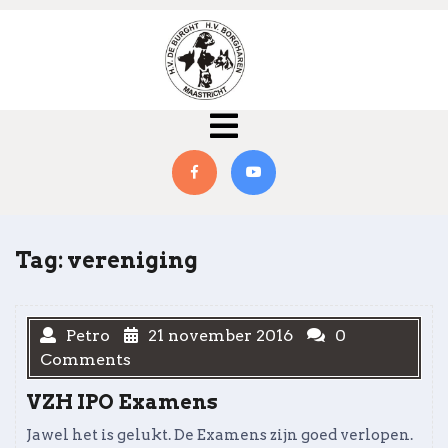
Skip
to
content
Open
Menu
Facebook
YouTube
Tag:
vereniging
Petro
21 november 2016
0
Comments
VZH IPO Examens
Jawel het is gelukt. De Examens zijn goed verlopen.