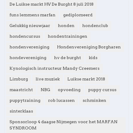
De Luikse markt HV De Burght 8 juli 2018
funs lemmens marfan
gediplomeerd
Gelukkig nieuwjaar
honden
hondenclub
hondencursus
hondentrainingen
hondenvereniging
Hondenvereniging Borgharen
hondevereniging
hv de burght
kids
Kynologisch instructeur Mandy Creemers
Limburg
live muziek
Luikse markt 2018
maastricht
NBG
opvoeding
puppy cursus
puppytraining
rob lucassen
schminken
sinterklaas
Sponsorloop 4 daagse Nijmegen voor het MARFAN
SYNDROOM