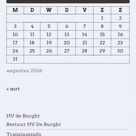
M
D
W
D
V
Z
Z
1
2
3
4
5
6
7
8
9
10
11
12
13
14
15
16
17
18
19
20
21
22
23
24
25
26
27
28
29
30
31
augustus 2026
« mrt
HV de Burght
Bestuur HV De Burght
Trainingsinfo