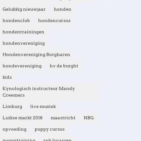
Gelukkig nieuwjaar
honden
hondenclub
hondencursus
hondentrainingen
hondenvereniging
Hondenvereniging Borgharen
hondevereniging
hv de burght
kids
Kynologisch instructeur Mandy
Creemers
Limburg
live muziek
Luikse markt 2018
maastricht
NBG
opvoeding
puppy cursus
puppytraining
rob lucassen