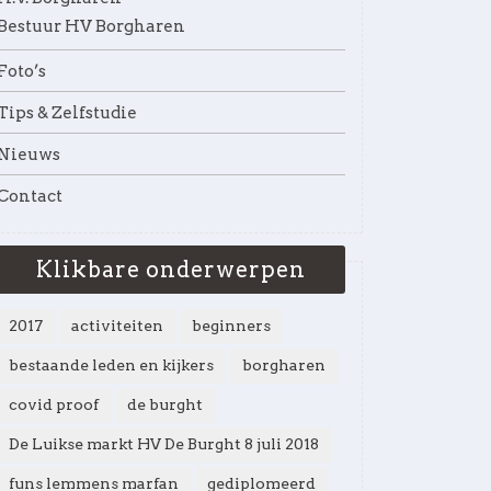
Bestuur HV Borgharen
Foto’s
Tips & Zelfstudie
Nieuws
Contact
Klikbare onderwerpen
2017
activiteiten
beginners
bestaande leden en kijkers
borgharen
covid proof
de burght
De Luikse markt HV De Burght 8 juli 2018
funs lemmens marfan
gediplomeerd