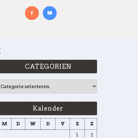
Facebook
YouTube
M
CATEGORIEN
CATEGORIEN
Kalender
M
D
W
D
V
Z
Z
1
2