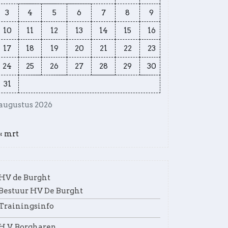
3
4
5
6
7
8
9
10
11
12
13
14
15
16
17
18
19
20
21
22
23
24
25
26
27
28
29
30
31
augustus 2026
« mrt
HV de Burght
Bestuur HV De Burght
Trainingsinfo
H.V. Borgharen