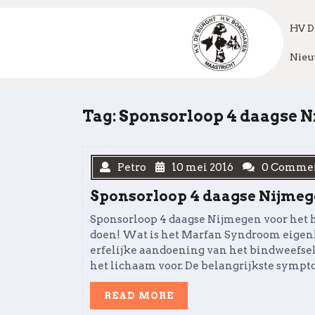
Skip
to
HV D
content
Nieu
Tag:
Sponsorloop 4 daagse
Petro
10 mei 2016
0 Comme
Sponsorloop 4 daagse Nijm
Sponsorloop 4 daagse Nijmegen voor het h
doen! Wat is het Marfan Syndroom eigen
erfelijke aandoening van het bindweefsel.
het lichaam voor. De belangrijkste symptom
READ
READ MORE
MORE