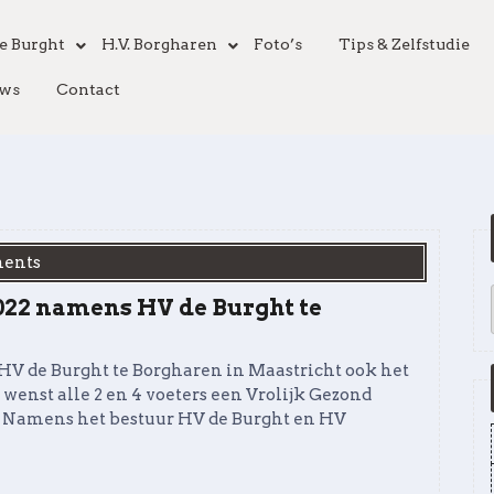
e Burght
H.V. Borgharen
Foto’s
Tips & Zelfstudie
ws
Contact
ents
2022 namens HV de Burght te
HV de Burght te Borgharen in Maastricht ook het
enst alle 2 en 4 voeters een Vrolijk Gezond
er Namens het bestuur HV de Burght en HV