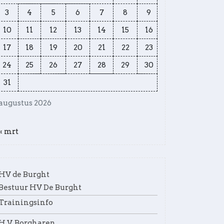
3
4
5
6
7
8
9
10
11
12
13
14
15
16
17
18
19
20
21
22
23
24
25
26
27
28
29
30
31
augustus 2026
« mrt
HV de Burght
Bestuur HV De Burght
Trainingsinfo
H.V. Borgharen