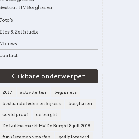
Bestuur HV Borgharen
Foto’s
Tips & Zelfstudie
Nieuws
Contact
Klikbare onderwerpen
2017
activiteiten
beginners
bestaande leden en kijkers
borgharen
covid proof
de burght
De Luikse markt HV De Burght 8 juli 2018
funs lemmens marfan
gediplomeerd