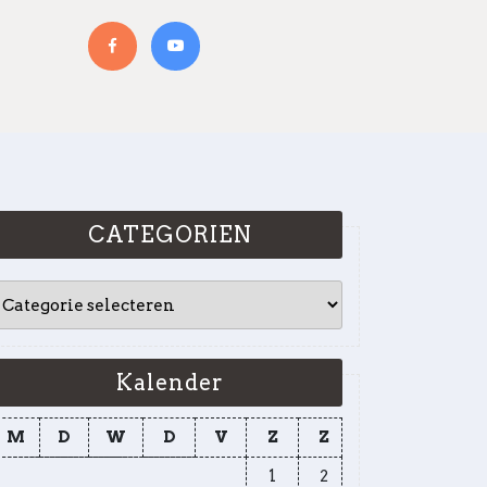
Facebook
YouTube
CATEGORIEN
CATEGORIEN
Kalender
M
D
W
D
V
Z
Z
1
2