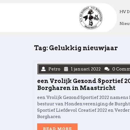
Skip
to
HV D
content
Nieu
Tag:
Gelukkig nieuwjaar
Petro
1 januari 2022
0 Comm
een Vrolijk Gezond Sportief 
Borgharen in Maastricht
een Vrolijk Gezond Sportief 2022 namens 
bestuur van Hondenvereniging de Burght w
Sportief Liefdevol Creatief 2022 en Verd
Borgharen
READ
READ MORE