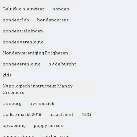
Gelukkig nieuwjaar
honden
hondenclub
hondencursus
hondentrainingen
hondenvereniging
Hondenvereniging Borgharen
hondevereniging
hv de burght
kids
Kynologisch instructeur Mandy
Creemers
Limburg
live muziek
Luikse markt 2018
maastricht
NBG
opvoeding
puppy cursus
puppytraining
rob lucassen