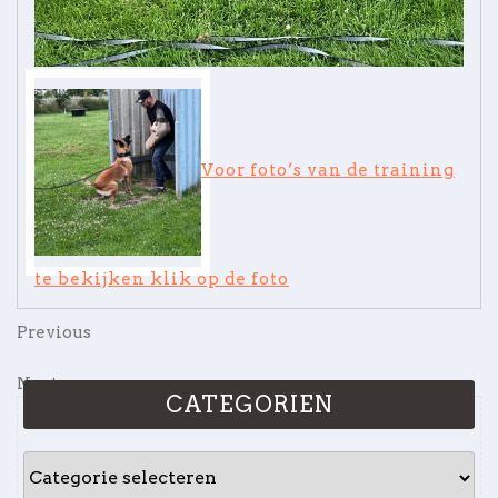
Voor foto’s van de training
te bekijken klik op de foto
Bericht
Previous
Previous
Post
navigatie
Next
Next
CATEGORIEN
Post
CATEGORIEN