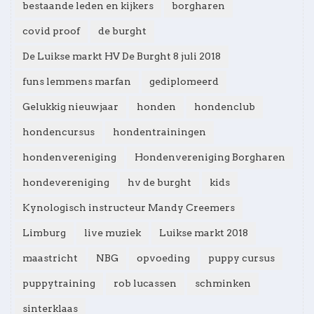
bestaande leden en kijkers
borgharen
covid proof
de burght
De Luikse markt HV De Burght 8 juli 2018
funs lemmens marfan
gediplomeerd
Gelukkig nieuwjaar
honden
hondenclub
hondencursus
hondentrainingen
hondenvereniging
Hondenvereniging Borgharen
hondevereniging
hv de burght
kids
Kynologisch instructeur Mandy Creemers
Limburg
live muziek
Luikse markt 2018
maastricht
NBG
opvoeding
puppy cursus
puppytraining
rob lucassen
schminken
sinterklaas