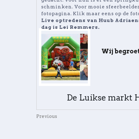
gedacht. Voor hun is er een springk
schminken. Voor mooie sfeerbeelden
fotopagina. Klik maar eens op de fot
Live optredens van Huub Adriaens
dag is Lei Remmers.
Wij begroet
De Luikse markt H
Bericht
Previous
Previous
Post
navigatie