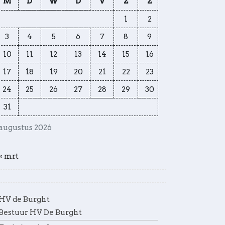
M
D
W
D
V
Z
Z
1
2
3
4
5
6
7
8
9
10
11
12
13
14
15
16
17
18
19
20
21
22
23
24
25
26
27
28
29
30
31
augustus 2026
« mrt
HV de Burght
Bestuur HV De Burght