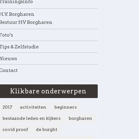
Trainingsinfo
H.V. Borgharen
Bestuur HV Borgharen
Foto’s
Tips & Zelfstudie
Nieuws
Contact
Klikbare onderwerpen
2017
activiteiten
beginners
bestaande leden en kijkers
borgharen
covid proof
de burght