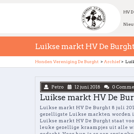
Skip
to
HV D
content
Nieu
Luikse markt HV De Burght 
Honden Vereniging De Burght
>
Archief
>
Luik
Petro
12 juni 2018
0 Comme
Luikse markt HV De Burg
Luikse markt HV De Burght 8 juli 201
gezelligste Luikse markten worden i
Luikse markt HV De Burght staat voor
leuke gezellige kraampjes uit alle 