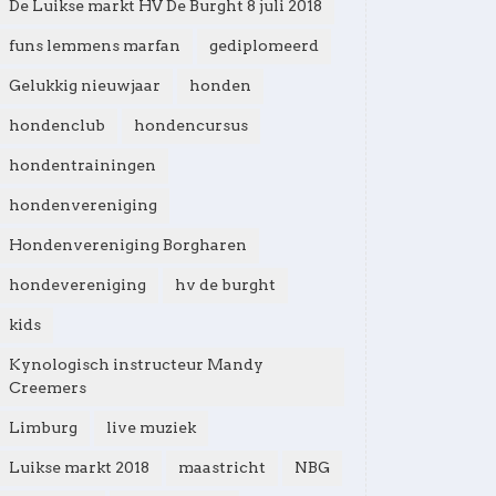
De Luikse markt HV De Burght 8 juli 2018
funs lemmens marfan
gediplomeerd
Gelukkig nieuwjaar
honden
hondenclub
hondencursus
hondentrainingen
hondenvereniging
Hondenvereniging Borgharen
hondevereniging
hv de burght
kids
Kynologisch instructeur Mandy
Creemers
Limburg
live muziek
Luikse markt 2018
maastricht
NBG