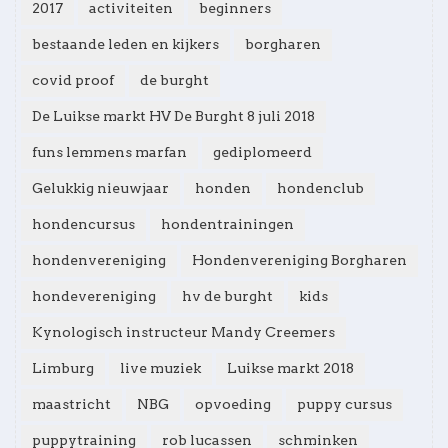
2017
activiteiten
beginners
bestaande leden en kijkers
borgharen
covid proof
de burght
De Luikse markt HV De Burght 8 juli 2018
funs lemmens marfan
gediplomeerd
Gelukkig nieuwjaar
honden
hondenclub
hondencursus
hondentrainingen
hondenvereniging
Hondenvereniging Borgharen
hondevereniging
hv de burght
kids
Kynologisch instructeur Mandy Creemers
Limburg
live muziek
Luikse markt 2018
maastricht
NBG
opvoeding
puppy cursus
puppytraining
rob lucassen
schminken