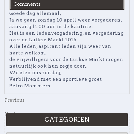
Comments
Goede dag allemaal,
Ja we gaan zondag 10 april weer vergaderen,
aanvang 11.00 uur in de kantine.
Het is een ledenvergadering, en vergadering
over de Luikse Markt 2016
Alle leden, aspirant leden zijn weer van
harte welkom,
de vrijwilligers voor de Luikse Markt mogen
natuurlijk ook hun zegje doen.
We zien ons zondag,
Verblijvend met een sportieve groet
Petro Mommers
Bericht
Previous
Previous
Post
navigatie
Next
Next
CATEGORIEN
Post
CATEGORIEN