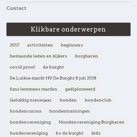
Contact
Klikbare onderwerpen
2017
activiteiten
beginners
bestaande leden en kijkers
borgharen
covid proof
de burght
De Luikse markt HV De Burght 8 juli 2018
funs lemmens marfan
gediplomeerd
Gelukkig nieuwjaar
honden
hondenclub
hondencursus
hondentrainingen
hondenvereniging
Hondenvereniging Borgharen
hondevereniging
hv de burght
kids