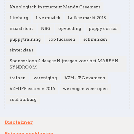
Kynologisch instructeur Mandy Creemers
Limburg
live muziek
Luikse markt 2018
maastricht
NBG
opvoeding
puppy cursus
puppytraining
rob lucassen
schminken
sinterklaas
Sponsorloop 4 daagse Nijmegen voor het MARFAN
SYNDROOM
trainen
vereniging
VZH - IPG examens
VZH IPP examen 2016
we mogen weer open
zuid limburg
Disclaimer
Privacy verklaring