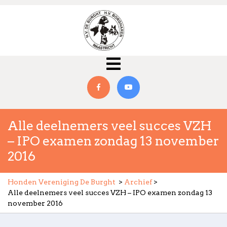
Skip
to
content
Open
Menu
Facebook
YouTube
Alle deelnemers veel succes VZH
– IPO examen zondag 13 november
2016
Honden Vereniging De Burght
>
Archief
>
Alle deelnemers veel succes VZH – IPO examen zondag 13
november 2016